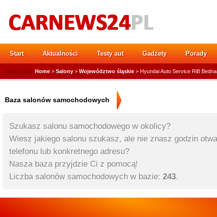
Start
Aktualności
Testy aut
Gadżety
Porady
Jesteś tutaj:
Home
>
Salony
>
Województwo śląskie
> Hyundai Auto Service RiB Bedn
Baza salonów samochodowych
Szukasz salonu samochodowego w okolicy?
Wiesz jakiego salonu szukasz, ale nie znasz godzin otwa
telefonu lub konkretnego adresu?
Nasza baza przyjdzie Ci z pomocą!
Liczba salonów samochodowych w bazie:
243
.