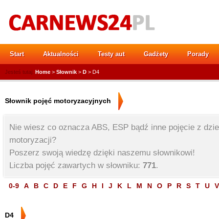
Start
Aktualności
Testy aut
Gadżety
Porady
Jesteś tutaj:
Home
>
Słownik
>
D
> D4
Słownik pojęć motoryzacyjnych
Nie wiesz co oznacza ABS, ESP bądź inne pojęcie z dzi
motoryzacji?
Poszerz swoją wiedzę dzięki naszemu słownikowi!
Liczba pojęć zawartych w słowniku:
771
.
0-9
A
B
C
D
E
F
G
H
I
J
K
L
M
N
O
P
R
S
T
U
V
D4